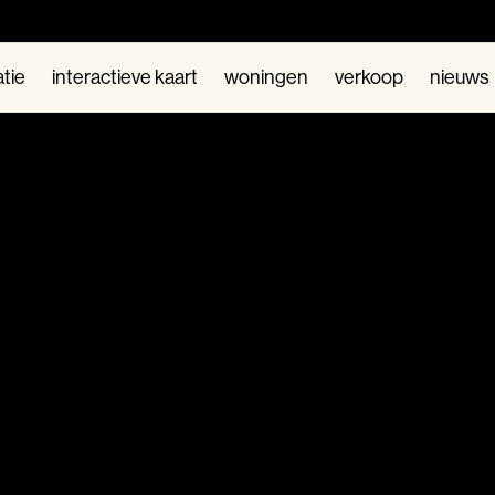
atie
interactieve kaart
woningen
verkoop
nieuws