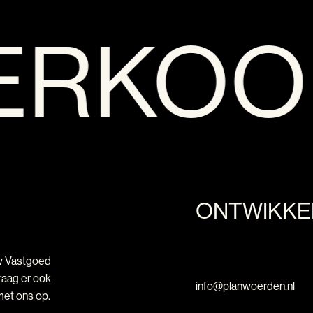
ERKOOP
ONTWIKKEL
w Vastgoed
raag er ook
info@planwoerden.nl
met ons op.