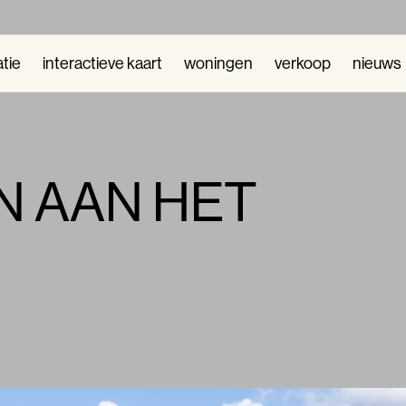
atie
interactieve kaart
woningen
verkoop
nieuws
N AAN HET