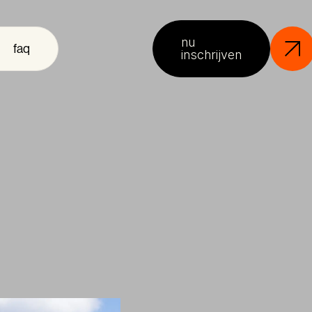
nu
faq
inschrijven